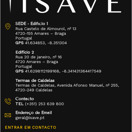
SEDE - Edifício 1
Rua Castelo de Almourol, nº 13
4720-155 Amares – Braga
Portugal
GPS
41.634853, -8.351304
Edifício 2
Rua 20 de janeiro, nº 16
4720 Amares – Braga
Portugal
GPS
41.6298112199168, -8.341431364417549
Termas de Caldelas
Termas de Caldelas, Avenida Afonso Manuel, nº 255,
4720-249 Caldelas
Contacto
TEL
(+351) 253 639 800
Endereço de Email
geral@isave.pt
ENTRAR EM CONTACTO