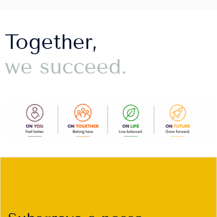
Together,
we succeed.