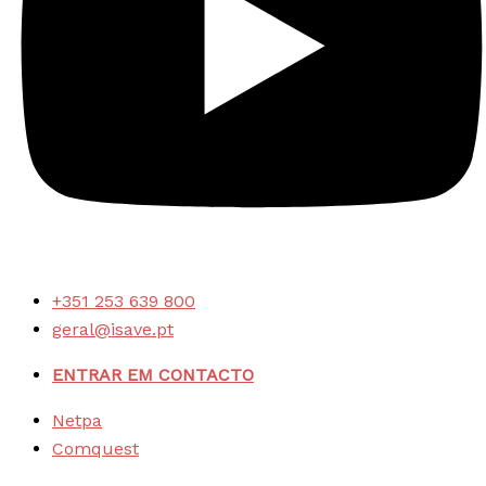
+351 253 639 800
geral@isave.pt
ENTRAR EM CONTACTO
Netpa
Comquest