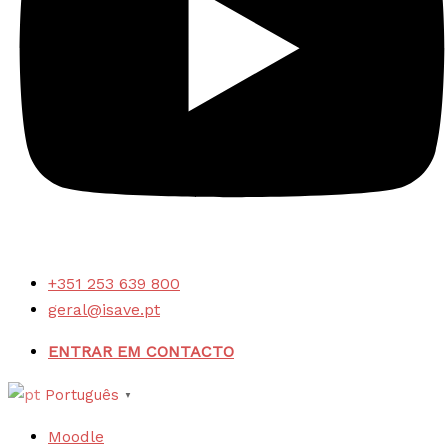
+351 253 639 800
geral@isave.pt
ENTRAR EM CONTACTO
Português
▼
Moodle