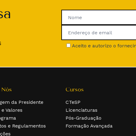
sa
S
Aceito e autorizo o forne
 Nós
Cursos
gem da Presidente
CTeSP
 e Valores
Licenciaturas
ograma
Pós-Graduação
tos e Regulamentos
Formação Avançada
ações