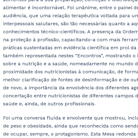
alimentar é incontornável. Foi unânime, entre o painel 
audiência, que uma relação terapêutica voltada para um
interpessoais salutares, são tão necessárias quanto a 
conhecimentos técnico-científicos. A presença da Ordem
na proteção à profissão, capacitando-a com mais ferram
práticas sustentadas em evidência científica em prol da
também representada nestes “Encontros”, mostrando o 
sobre a nutrição e a saúde, nomeadamente no mundo digi
proximidade dos nutricionistas à comunicação, de form
melhor clarificação de fontes de desinformação e de out
de novo, a importância da envolvência dos diferentes a
concertação entre nutricionistas de diferentes campos de
saúde e, ainda, de outros profissionais.
Foi uma conversa fluída e envolvente que mostrou, incl
de peso e obesidade, ainda que reconhecida como sendo
de ocupar, sempre, o protagonismo. Esta Mesa redonda f