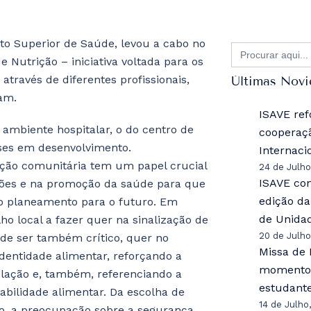
uto Superior de Saúde, levou a cabo no
Search
for:
e Nutrição – iniciativa voltada para os
través de diferentes profissionais,
Últimas Nov
ram.
ISAVE re
o ambiente hospitalar, o do centro de
cooperaç
íses em desenvolvimento.
Internaci
ição comunitária tem um papel crucial
24 de Julho
ISAVE con
ções e na promoção da saúde para que
edição d
ido planeamento para o futuro. Em
de Unida
lho local a fazer quer na sinalização de
20 de Julho
pode ser também crítico, quer no
Missa de 
dentidade alimentar, reforçando a
momento 
lação e, também, referenciando a
estudant
abilidade alimentar. Da escolha de
14 de Julho
ão, a preocupação sobre a segurança