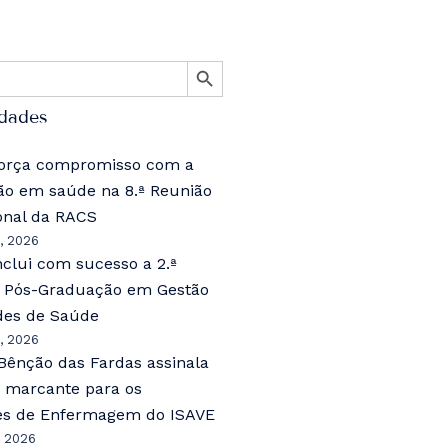
SEARCH BUTTON
idades
força compromisso com a
ão em saúde na 8.ª Reunião
onal da RACS
, 2026
clui com sucesso a 2.ª
a Pós-Graduação em Gestão
des de Saúde
, 2026
Bênção das Fardas assinala
marcante para os
es de Enfermagem do ISAVE
, 2026