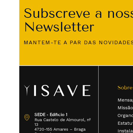
Subscreve a nos
Newsletter
MANTEM-TE A PAR DAS NOVIDADE
Sobre
Mensa
Missão
SEDE - Edifício 1
Organ
Rua Castelo de Almourol, nº
Estatu
13
4720-155 Amares – Braga
Instal