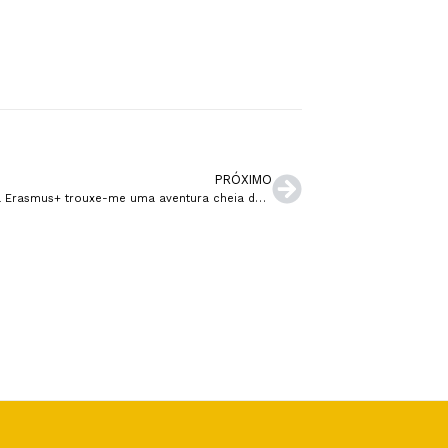
PRÓXIMO
O programa Erasmus+ trouxe-me uma aventura cheia de experiências, amizades e oportunidades de carreira internacional!