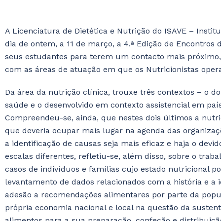
A Licenciatura de Dietética e Nutrição do ISAVE – Instit
dia de ontem, a 11 de março, a 4.ª Edição de Encontros d
seus estudantes para terem um contacto mais próximo, a
com as áreas de atuação em que os Nutricionistas ope
Da área da nutrição clínica, trouxe três contextos – o d
saúde e o desenvolvido em contexto assistencial em pa
Compreendeu-se, ainda, que nestes dois últimos a nutr
que deveria ocupar mais lugar na agenda das organiza
a identificação de causas seja mais eficaz e haja o dev
escalas diferentes, refletiu-se, além disso, sobre o traba
casos de indivíduos e famílias cujo estado nutricional 
levantamento de dados relacionados com a história e a i
adesão a recomendações alimentares por parte da popu
própria economia nacional e local na questão da sustent
alimentos para a sua preparação, confeção e distribuiç