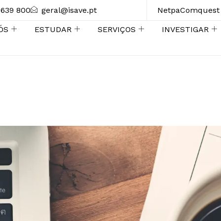
 639 800
geral@isave.pt
Netpa
Comquest
ÓS
ESTUDAR
SERVIÇOS
INVESTIGAR