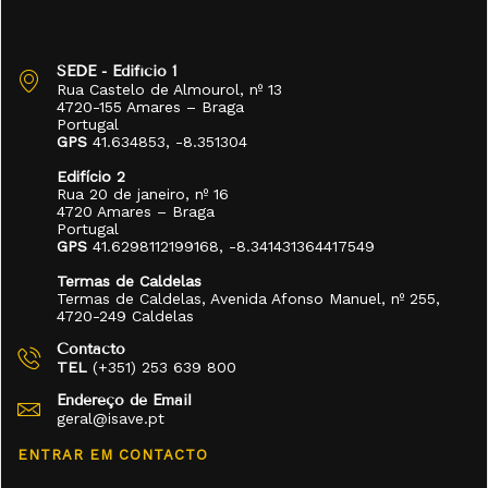
SEDE - Edifício 1
Rua Castelo de Almourol, nº 13
4720-155 Amares – Braga
Portugal
GPS
41.634853, -8.351304
Edifício 2
Rua 20 de janeiro, nº 16
4720 Amares – Braga
Portugal
GPS
41.6298112199168, -8.341431364417549
Termas de Caldelas
Termas de Caldelas, Avenida Afonso Manuel, nº 255,
4720-249 Caldelas
Contacto
TEL
(+351) 253 639 800
Endereço de Email
geral@isave.pt
ENTRAR EM CONTACTO