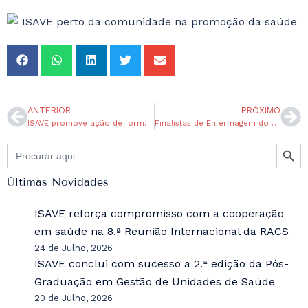
ANTERIOR
PRÓXIMO
ISAVE promove ação de formação sobre Inteligência Artificial e Pedagogia Freinet no Ensino Superior
Finalistas de Enfermagem do ISAVE participaram no evento “Sou Enfermeiro. E agora?”
SEARCH BU
Search
for:
Últimas Novidades
ISAVE reforça compromisso com a cooperação
em saúde na 8.ª Reunião Internacional da RACS
24 de Julho, 2026
ISAVE conclui com sucesso a 2.ª edição da Pós-
Graduação em Gestão de Unidades de Saúde
20 de Julho, 2026