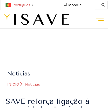
SEARCH 
Search
Moodle
Português
for:
▼
Notícias
INÍCIO
Notícias
ISAVE reforça ligação à