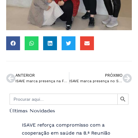
ANTERIOR
PRÓXIMO
ISAVE marca presença na Feira Vocacional e Profissional 2025 em Aveiro
ISAVE marca presença no Seminário “Os Desafios da Proteção Civil no Patamar Atual” Debate Desafios e Soluções
SEARCH BUTTON
Search
for:
Últimas Novidades
ISAVE reforça compromisso com a
cooperação em saúde na 8.ª Reunião