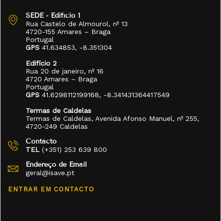
SEDE - Edifício 1
Rua Castelo de Almourol, nº 13
4720-155 Amares – Braga
Portugal
GPS
41.634853, -8.351304
Edifício 2
Rua 20 de janeiro, nº 16
4720 Amares – Braga
Portugal
GPS
41.6298112199168, -8.341431364417549
Termas de Caldelas
Termas de Caldelas, Avenida Afonso Manuel, nº 255,
4720-249 Caldelas
Contacto
TEL
(+351) 253 639 800
Endereço de Email
geral@isave.pt
ENTRAR EM CONTACTO